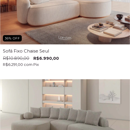
36
%
OFF
Sofá Fixo Chaise Seul
R$10.890,00
R$6.990,00
R$6.291,00
com
Pix