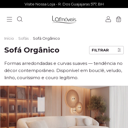
Visite Nossa Loja - R. Dos Guajajaras 577, BH
0
Início
.
Sofás
.
Sofá Orgânico
Sofá Orgânico
FILTRAR
Formas arredondadas e curvas suaves — tendência no
décor contemporâneo. Disponível em bouclê, veludo,
linho, couríssimo e couro legítimo.