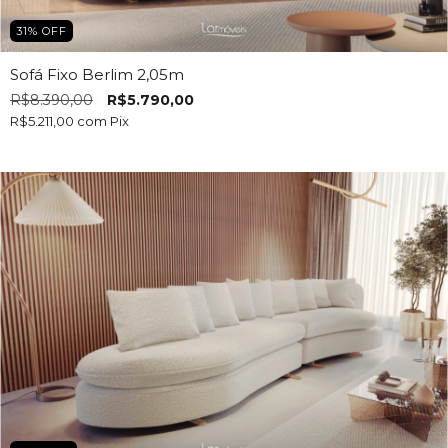
31
%
OFF
Sofá Fixo Berlim 2,05m
R$8.390,00
R$5.790,00
R$5.211,00
com
Pix