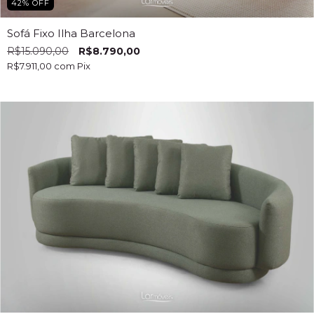
42
%
OFF
Sofá Fixo Ilha Barcelona
R$15.090,00
R$8.790,00
R$7.911,00
com
Pix