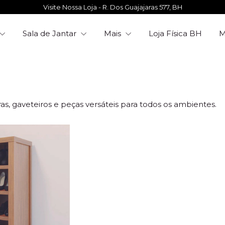
Visite Nossa Loja - R. Dos Guajajaras 577, BH
Sala de Jantar
Mais
Loja Física BH
ras, gaveteiros e peças versáteis para todos os ambientes.