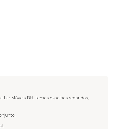
 Na Lar Móveis BH, temos espelhos redondos,
onjunto.
l.