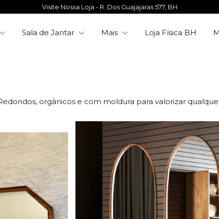
Visite Nossa Loja - R. Dos Guajajaras 577, BH
Sala de Jantar
Mais
Loja Física BH
a. Redondos, orgânicos e com moldura para valorizar qualqu