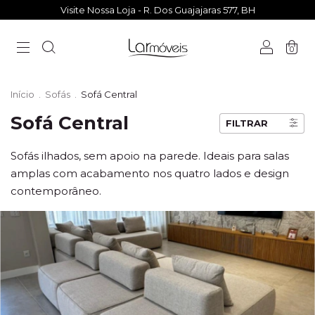
Visite Nossa Loja - R. Dos Guajajaras 577, BH
0
Início
.
Sofás
.
Sofá Central
Sofá Central
FILTRAR
Sofás ilhados, sem apoio na parede. Ideais para salas
amplas com acabamento nos quatro lados e design
contemporâneo.