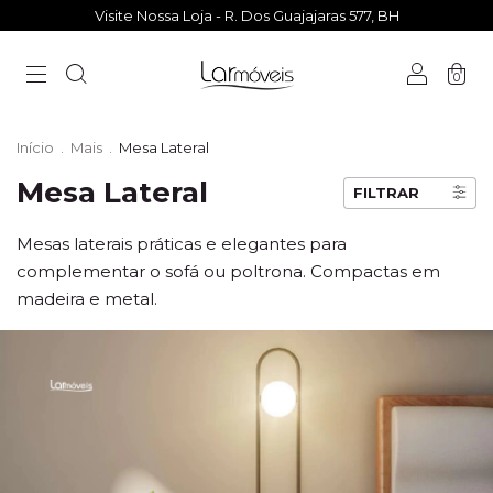
Visite Nossa Loja - R. Dos Guajajaras 577, BH
0
Início
.
Mais
.
Mesa Lateral
Mesa Lateral
FILTRAR
Mesas laterais práticas e elegantes para
complementar o sofá ou poltrona. Compactas em
madeira e metal.