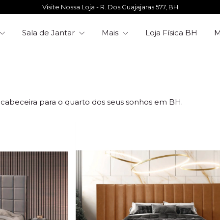
Visite Nossa Loja - R. Dos Guajajaras 577, BH
Sala de Jantar
Mais
Loja Física BH
cabeceira para o quarto dos seus sonhos em BH.