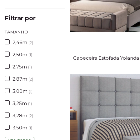
Filtrar por
TAMANHO
2,46m
(2)
2,50m
(1)
Cabeceira Estofada Yolanda
2,75m
(1)
2,87m
(2)
3,00m
(1)
3,25m
(1)
3,28m
(2)
3,50m
(1)