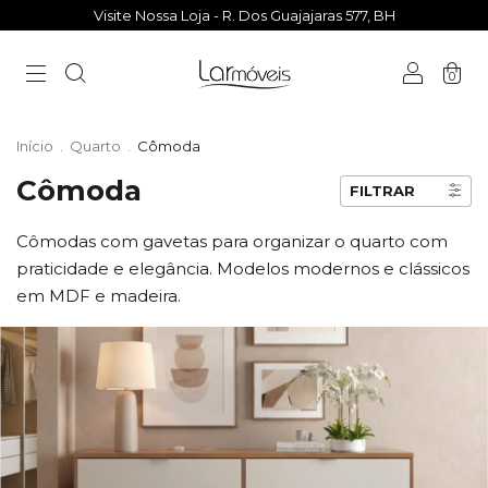
Visite Nossa Loja - R. Dos Guajajaras 577, BH
0
Início
.
Quarto
.
Cômoda
Cômoda
FILTRAR
Cômodas com gavetas para organizar o quarto com
praticidade e elegância. Modelos modernos e clássicos
em MDF e madeira.