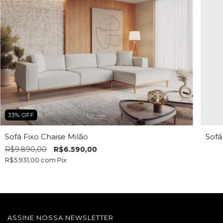
33
%
OFF
Sofá Fixo Chaise Milão
Sofá
R$9.890,00
R$6.590,00
R$5.931,00
com
Pix
ASSINE NOSSA NEWSLETTER