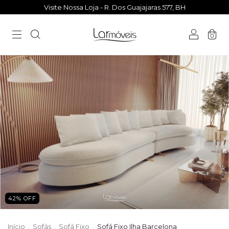
Visite Nossa Loja - R. Dos Guajajaras 577, BH
0
42
%
OFF
Início
.
Sofás
.
Sofá Fixo
.
Sofá Fixo Ilha Barcelona