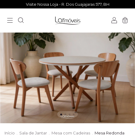
Visite Nossa Loja - R. Dos Guajajaras 577, BH
0
Início
.
Sala de Jantar
.
Mesa com Cadeiras
.
Mesa Redonda