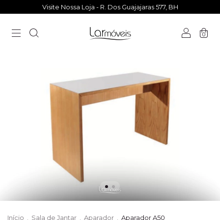
Visite Nossa Loja - R. Dos Guajajaras 577, BH
0
Início
.
Sala de Jantar
.
Aparador
.
Aparador A50